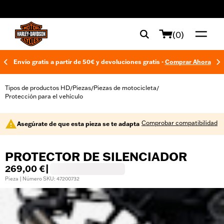
web accessibility
(0)
Envío gratis a partir de 50€ y devoluciones gratis -
Comprar Ahora
Tipos de productos HD
Piezas
Piezas de motocicleta
/
/
/
Protección para el vehículo
Comprobar compatibilidad
Asegúrate de que esta pieza se te adapta
PROTECTOR DE SILENCIADOR
269,00 €
|
Pieza | Número SKU: 47200732