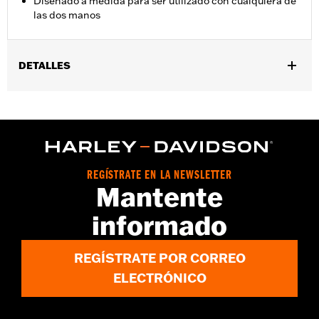
Diseñado a medida para ser utilizado con cualquiera de
las dos manos
DETALLES
Universal
Uso recomendado:
Para lavar la moto
Se vende por unidades:
Cada una
Contenido del embalaje:
Sólo manopla de lavado
REGÍSTRATE EN LA NEWSLETTER
Mantente
informado
REGÍSTRATE POR CORREO
ELECTRÓNICO