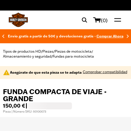
web accessibility
(0)
Envío gratis a partir de 50€ y devoluciones gratis -
Comprar Ahora
Tipos de productos HD
Piezas
Piezas de motocicleta
/
/
/
Almacenamiento y seguridad
Fundas para motocicleta
/
Comprobar compatibilidad
Asegúrate de que esta pieza se te adapta
FUNDA COMPACTA DE VIAJE -
GRANDE
150,00 €
|
Pieza | Número SKU: 93100073