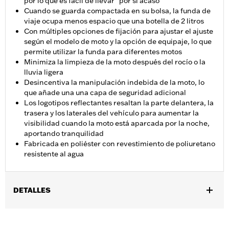
por lo que es fácil de llevar "por si acaso"
Cuando se guarda compactada en su bolsa, la funda de
viaje ocupa menos espacio que una botella de 2 litros
Con múltiples opciones de fijación para ajustar el ajuste
según el modelo de moto y la opción de equipaje, lo que
permite utilizar la funda para diferentes motos
Minimiza la limpieza de la moto después del rocío o la
lluvia ligera
Desincentiva la manipulación indebida de la moto, lo
que añade una una capa de seguridad adicional
Los logotipos reflectantes resaltan la parte delantera, la
trasera y los laterales del vehículo para aumentar la
visibilidad cuando la moto está aparcada por la noche,
aportando tranquilidad
Fabricada en poliéster con revestimiento de poliuretano
resistente al agua
DETALLES
Compatible con los modelos '21 y posteriores Pan America™ y '14
y posteriores Touring (excepto '25 y posteriores FLTRXRRSE) y