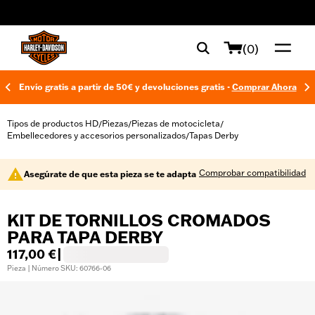
web accessibility
(0)
Envío gratis a partir de 50€ y devoluciones gratis -
Comprar Ahora
Tipos de productos HD
Piezas
Piezas de motocicleta
/
/
/
Embellecedores y accesorios personalizados
Tapas Derby
/
Comprobar compatibilidad
Asegúrate de que esta pieza se te adapta
KIT DE TORNILLOS CROMADOS
PARA TAPA DERBY
117,00 €
|
Pieza | Número SKU: 60766-06