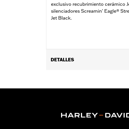
exclusivo recubrimiento cerámico Je
silenciadores Screamin' Eagle® Str
Jet Black.
DETALLES
Compatible con los modelos '13-'17 F
Instrucciones de instalación
Se vende por unidades:
Cada una
Mejora Screamin' Eagle Stage:
Stag
Contenido del embalaje:
Proteccione
NOTAS:
Los tubos de escape y los sil
características de puesta a pu
debe a una fabricación defec