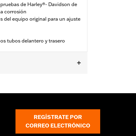
s pruebas de Harley®- Davidson de
la corrosión
 del equipo original para un ajuste
los tubos delantero y trasero
al corto.
decoloración. El azulado se debe a las
REGÍSTRATE POR
, el sobrecalentamiento, etc. y no se
CORREO ELECTRÓNICO