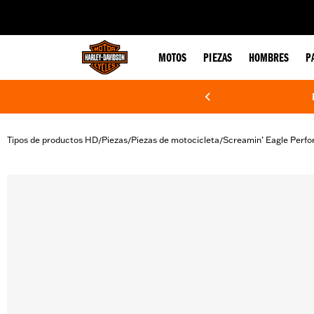
web accessibility
MOTOS
PIEZAS
HOMBRES
P
Tipos de productos HD
Piezas
Piezas de motocicleta
Screamin’ Eagle Perf
/
/
/