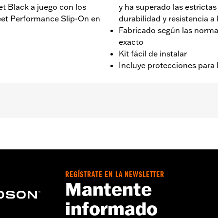
t Black a juego con los
y ha superado las estricta
eet Performance Slip-On en
durabilidad y resistencia a 
Fabricado según las normas
exacto
Kit fácil de instalar
Incluye protecciones para 
XSB, '16-'17 FXSE y '13-'14 FXSBSE equipados con escape du
e I
s del colector delantero y trasero
REGÍSTRATE EN LA NEWSLETTER
enciadores no tienen ninguna garantía respecto a cualquier 
Mantente
nto, la sincronización de las levas, el chorro del carburador
informado
tuosa.