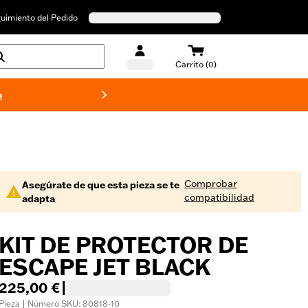
uimiento del Pedido
Carrito (0)
a
Bañado
Comprobar
Asegúrate de que esta pieza se te
compatibilidad
adapta
KIT DE PROTECTOR DE
ESCAPE JET BLACK
225,00 €
|
Pieza | Número SKU: 80818-10