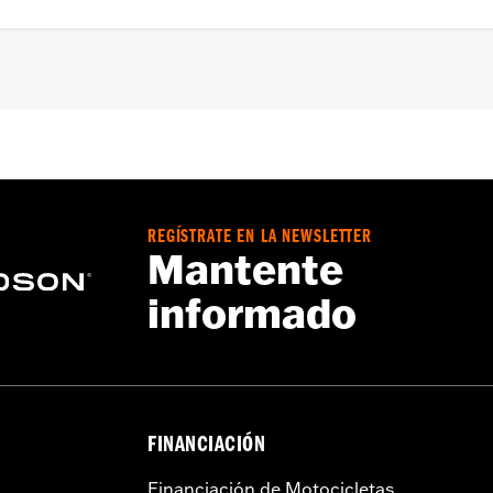
l piloto en los modelos Touring ’88-’08.
fijación y toda la tornillería requerida
REGÍSTRATE EN LA NEWSLETTER
Mantente
informado
FINANCIACIÓN
Financiación de Motocicletas