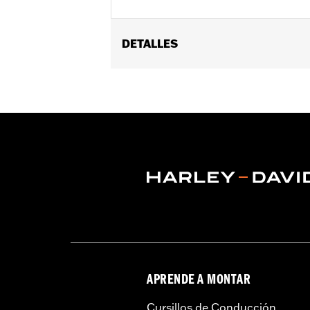
DETALLES
Necesario para instalar el respaldo de
Instrucciones de instalación
Estilo de fijación:
Rígido
Se vende por unidades:
Cada una
Contenido del embalaje:
Soportes de 
APRENDE A MONTAR
Cursillos de Conducción