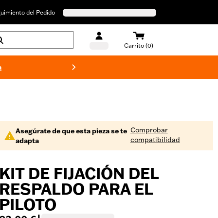
uimiento del Pedido
Carrito (0)
a
Bañado
Comprobar
Asegúrate de que esta pieza se te
compatibilidad
adapta
KIT DE FIJACIÓN DEL
RESPALDO PARA EL
PILOTO