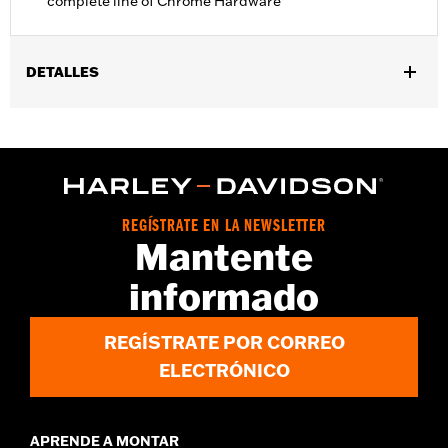
complete line of Chrome Hardware
DETALLES
Ajuste universal.
Se vende por unidades:
Cada una
Contenido del embalaje:
4 tuercas ciegas cromadas
REGÍSTRATE EN LA NEWSLETTER
Mantente
informado
REGÍSTRATE POR CORREO
ELECTRÓNICO
APRENDE A MONTAR