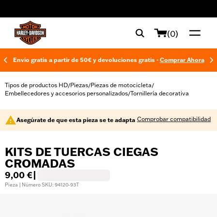
web accessibility
(0)
Envío gratis a partir de 50€ y devoluciones gratis -
Comprar Ahora
Tipos de productos HD
Piezas
Piezas de motocicleta
/
/
/
Embellecedores y accesorios personalizados
Tornillería decorativa
/
Comprobar compatibilidad
Asegúrate de que esta pieza se te adapta
KITS DE TUERCAS CIEGAS
CROMADAS
9,00 €
|
Pieza | Número SKU: 94120-93T