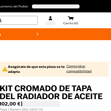
uimiento del Pedido
Carrito (0)
a
Bañado
Comprobar
Asegúrate de que esta pieza se te
compatibilidad
adapta
KIT CROMADO DE TAPA
DEL RADIADOR DE ACEITE
102,00 €
|
Pieza | Número SKU: 63121-11A