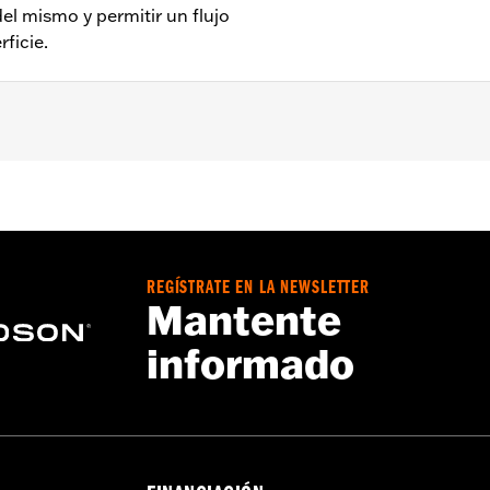
el mismo y permitir un flujo
rficie.
ouring ’11-’16 (excepto modelos equipados con motores Twi
iador de aceite y toda la tornillería necesaria para su insta
REGÍSTRATE EN LA NEWSLETTER
Mantente
informado