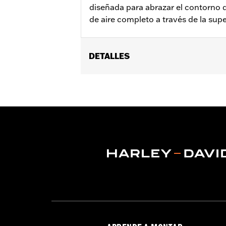
diseñada para abrazar el contorno d
de aire completo a través de la supe
DETALLES
Compatible con los modelos Trike y T
Instrucciones de instalación
Se vende por unidades:
Cada una
Contenido del embalaje:
Tapa del rad