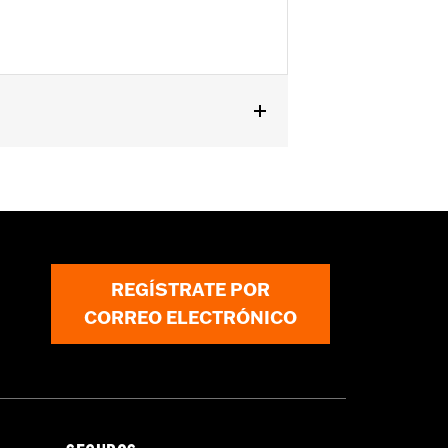
n-Cooled).
lación
REGÍSTRATE POR
CORREO ELECTRÓNICO