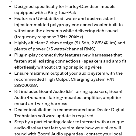
™.
Designed specifically for Harley-Davidson models
equipped with a King Tour-Pak
Features a UV-stabilized, water and dust-resistant
injection-molded polypropylene coned woofer built to
withstand the elements while delivering rich sound
(frequency response 75Hz-20kHz)
Highly efficient 2-ohm design (91.5db, 2.83V @ 1m) and
plenty of power (75 watts/channel RMS)
Plug-n-play connectivity features new harnesses that
fasten at all existing connections - speakers and amp fit
effortlessly without cutting or splicing wires
Ensure maximum output of your audio system with the
recommended High Output Charging System P/N
29900028A
Kit includes Boom! Audio 6.5" fairing speakers, Boom!
Audio 4-channel fairing-mounted amplifier, amplifier
mount and wiring harness
Dealer installation is recommended and Dealer Digital
Technician software update is required
Stop by a participating dealer to interact with a unique
audio display that lets you simulate how your bike will
sound with Boom! Audio upgrades - contact your local