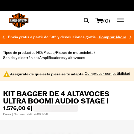
web accessibility
(0)
Envío gratis a partir de 50€ y devoluciones gratis -
Comprar Ahora
Tipos de productos HD
Piezas
Piezas de motocicleta
/
/
/
Sonido y electrónica
Amplificadores y altavoces
/
Comprobar compatibilidad
Asegúrate de que esta pieza se te adapta
KIT BAGGER DE 4 ALTAVOCES
ULTRA BOOM! AUDIO STAGE I
1.576,00 €
|
Pieza | Número SKU: 76000958