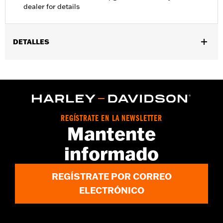
dealer for details
DETALLES
Compatible con los modelos '14-'22 FLHTCU, FLHTCUL, FLHTK,
FLHTKL y FLHTCUTG. Compatible también con los modelos
FLHT, FLHX, FLHXST y FLHXS '14-'22 equipados con sistema de
audio Boom!™ Box, equipaje King Tour-Pak® y cajas de altavoces
traseros. Se requiere la actualización del software Digital
Technician en el concesionario. Se recomienda que la
REGÍSTRATE EN LA NEWSLETTER
instalación la lleve a cabo un concesionario oficial. Se requiere
Mantente
la compra por separado del alargo de cableado N/P 69200921 si
se instala con la antena oculta de AM/FM/WB N/P 76000513, los
informado
aros embellecedores del faro o las luces para el borde del
carenado Electra Glo™.
REGÍSTRATE POR CORREO
InstalaciÃ³n recomendada por el distribuidor:
Sí
Configuración de audio:
Altavoz de 2 vías, rango de frecuencia
ELECTRÓNICO
75Hz-20kHz
Tamaño de audio:
Woofer - 6,5", Tweeter - 1"