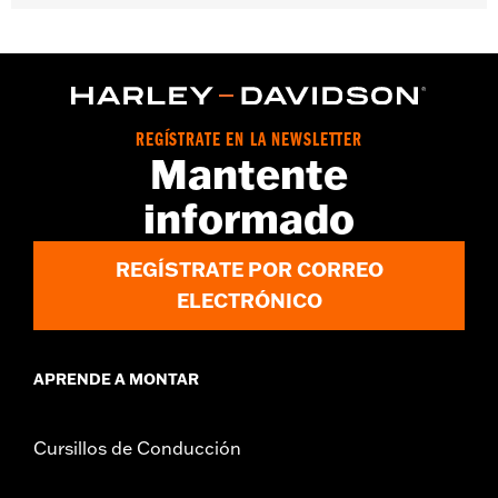
Compatible con los modelos VRSC™ ’02-’17.
Se vende por unidades:
Cada una
Contenido del embalaje:
1 bujía
REGÍSTRATE EN LA NEWSLETTER
Mantente
informado
REGÍSTRATE POR CORREO
ELECTRÓNICO
APRENDE A MONTAR
Cursillos de Conducción