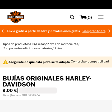
web accessibility
(0)
Envío gratis a partir de 50€ y devoluciones gratis -
Comprar Ahora
Tipos de productos HD
Piezas
Piezas de motocicleta
/
/
/
Componentes eléctricos y baterías
Bujías
/
Comprobar compatibilidad
Asegúrate de que esta pieza se te adapta
BUJÍAS ORIGINALES HARLEY-
DAVIDSON
9,00 €
|
Pieza | Número SKU: 32335-04