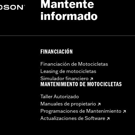
Mantente
base:
Pulgadas
informado
e centro a centro:
Pulgadas
 de instalación adicionales
aterial:
Pulgadas
FINANCIACIÓN
Financiación de Motocicletas
casquillos
Leasing de motocicletas
Simulador financiero
:
Pulgadas
MANTENIMIENTO DE MOTOCICLETAS
adas
Taller Autorizado
Manuales de propietario
:
Pulgadas
Programaciones de Mantenimiento
res y torretas puede requerir un cambio de los cables del e
Actualizaciones de Software
os modelos. La altura del manillar está regulada en muchos
ulación vigente.