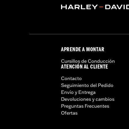
Unidad de medida del ancho de la 
Distancia de centro a centro:
3.5
Unidad de medida de la distancia d
Diámetro:
1.0
Se vende por separado:
Componentes
Unida de medida del diámetro del m
Se vende por unidades:
Cada una
APRENDE A MONTAR
Material:
Acero
Cursillos de Conducción
Contenido del embalaje:
Manillar y 
ATENCIÓN AL CLIENTE
Reclinación:
1.75
Unidad de medida de la reclinación
Contacto
Altura:
12.0
Seguimiento del Pedido
Unidad de medida de la altura:
Pulg
Envío y Entrega
Punta a punta:
35.0
Devoluciones y cambios
Unidad de medida de punta a punta
Preguntas Frecuentes
NOTAS:
El montaje de algunos manilla
Ofertas
latiguillos de freno en algun
motocicleta cumple con la reg