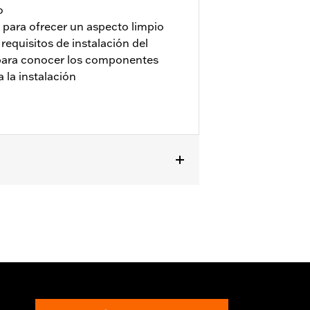
o
 para ofrecer un aspecto limpio
equisitos de instalación del
 para conocer los componentes
 la instalación
3-'24 FLHX), Ultra Limited™ (excepto
modelos requieren la compra por
odelos con retrovisores montados en
do. No es compatible con los puños
56100034.