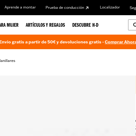
Aprende a montar
Localizador
Prueba de conducción
Seg
ARA MUJER
ARTÍCULOS Y REGALOS
DESCUBRE H-D
Envío gratis a partir de 50€ y devoluciones gratis -
Comprar Ahor
anillares