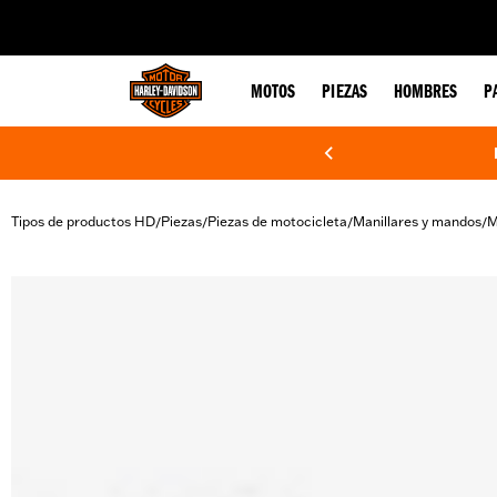
web accessibility
MOTOS
PIEZAS
HOMBRES
P
Tipos de productos HD
Piezas
Piezas de motocicleta
Manillares y mandos
M
/
/
/
/