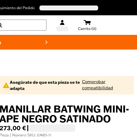
uimiento del Pedido
Carrito (0)
a
Bañado
Comprobar
Asegúrate de que esta pieza se te
compatibilidad
adapta
MANILLAR BATWING MINI-
APE NEGRO SATINADO
273,00 €
|
Pieza | Número SKU: 57485-11