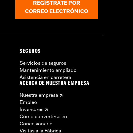
REGÍSTRATE POR
CORREO ELECTRÓNICO
SEGUROS
Servicios de seguros
Mantenimiento ampliado
Asistencia en carretera
ACERCA DE NUESTRA EMPRESA
Nuestra empresa
Empleo
Inversores
mbrague o del acelerador y de los
Cómo convertirse en
 lugares. Comprueba que tu
Concesionario
Visitas a la Fábrica