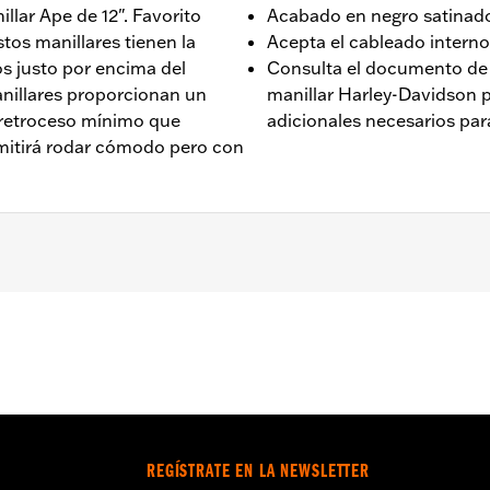
illar Ape de 12". Favorito
Acabado en negro satinad
stos manillares tienen la
Acepta el cableado interno
s justo por encima del
Consulta el documento de r
nillares proporcionan un
manillar Harley-Davidson
 retroceso mínimo que
adicionales necesarios para
rmitirá rodar cómodo pero con
 con ABS '09-'24 Electra Glide®, Street Glide® (excepto '2
pto FLRT). No compatible con los modelos CVO™. Todos los 
les para la instalación. Los modelos '09-'13 FLHX y los m
arado de retrovisores de manillar y encajes para el carena
al o puños calefactados negros de caucho opcionales N/P 
ation Requirements
REGÍSTRATE EN LA NEWSLETTER