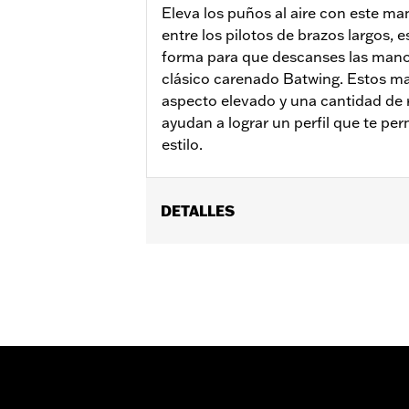
Eleva los puños al aire con este man
entre los pilotos de brazos largos, e
forma para que descanses las mano
clásico carenado Batwing. Estos ma
aspecto elevado y una cantidad de
ayudan a lograr un perfil que te pe
estilo.
DETALLES
Compatible con los modelos equipados
'10-'13 FLHTK) y '09-'23 Trike (exce
separado de los componentes adiciona
carenado requieren la compra por sep
calefactados del equipamiento origin
Instrucciones de instalación
Harley-Davidson Handlebar Install
Ancho de la base:
16.0