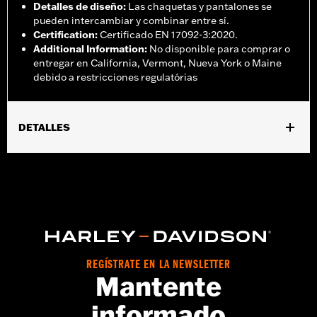
Detalles de diseño
:
Las chaquetas y pantalones se
pueden intercambiar y combinar entre sí.
Certification
:
Certificado EN 17092-3:2020.
Additional Information
:
No disponible para comprar o
entregar en California, Vermont, Nueva York o Maine
debido a restricciones regulatórias
DETALLES
,
,
Características funcionales:
Impermeable
Bolsillos
,
,
,
,
Cremallera frontal
Ventilado
Forro extraÃ­ble
Impermeable
A
prueba de viento
Género:
Hombres
Impermeable:
Sí
GARANTÍA:
Garantía limitada de 3 años - Visita
www.h-
d.com/warranty
para más detalles
REGÍSTRATE EN LA NEWSLETTER
Mantente
,
,
Shop To Be:
Cool
Dry
Warm
Material:
Textile
informado
Origen:
Importado.