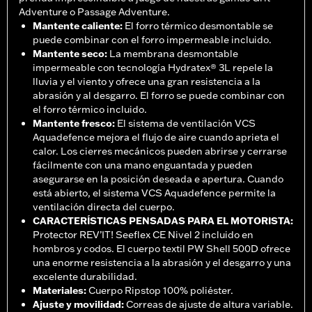
Adventure o Passage Adventure.
Mantente caliente
:
El forro térmico desmontable se
puede combinar con el forro impermeable incluido.
Mantente seco
:
La membrana desmontable
impermeable con tecnología Hydratex® 3L repele la
lluvia y el viento y ofrece una gran resistencia a la
abrasión y al desgarro. El forro se puede combinar con
el forro térmico incluido.
Mantente fresco
:
El sistema de ventilación VCS
Aquadefence mejora el flujo de aire cuando aprieta el
calor. Los cierres mecánicos pueden abrirse y cerrarse
fácilmente con una mano enguantada y pueden
asegurarse en la posición deseada e apertura. Cuando
está abierto, el sistema VCS Aquadefence permite la
ventilación directa del cuerpo.
CARACTERÍSTICAS PENSADAS PARA EL MOTORISTA
:
Protector REV’IT! Seeflex CE Nivel 2 incluido en
hombros y codos. El cuerpo textil PW Shell 500D ofrece
una enorme resistencia a la abrasión y el desgarro y una
excelente durabilidad.
Materiales
:
Cuerpo Ripstop 100% poliéster.
Ajuste y movilidad
:
Correas de ajuste de altura variable.