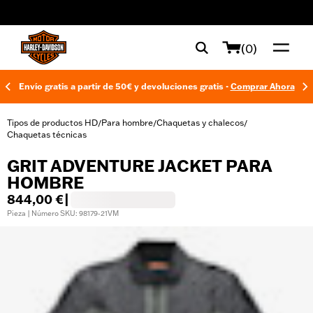
web accessibility
(0)
Envío gratis a partir de 50€ y devoluciones gratis -
Comprar Ahora
Tipos de productos HD
Para hombre
Chaquetas y chalecos
/
/
/
Chaquetas técnicas
GRIT ADVENTURE JACKET PARA
HOMBRE
844,00 €
|
Pieza | Número SKU: 98179-21VM