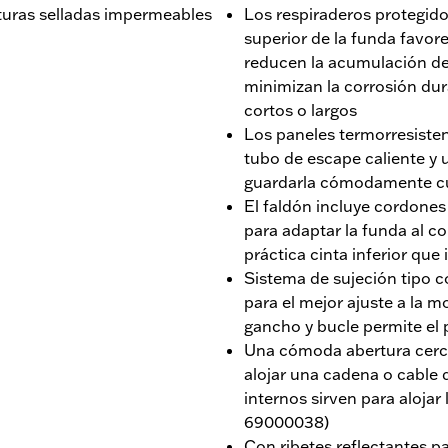
sturas selladas impermeables
Los respiraderos protegidos
superior de la funda favore
reducen la acumulación d
minimizan la corrosión du
cortos o largos
Los paneles termorresisten
tubo de escape caliente y 
guardarla cómodamente cu
El faldón incluye cordones
para adaptar la funda al c
práctica cinta inferior que
Sistema de sujeción tipo co
para el mejor ajuste a la 
gancho y bucle permite el
Una cómoda abertura cerca
alojar una cadena o cable 
internos sirven para alojar
69000038)
Con ribetes reflectantes p