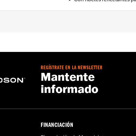
e a los rayos UV con gráfico de rombos
REGÍSTRATE EN LA NEWSLETTER
lsa de almacenamiento
Mantente
as se conduce, ya que puede ocasionar lesiones graves o in
informado
-D® no están diseñadas para usarse mientras se remolcan. 
oto puede hacer que la funda se rasgue, causando daños a l
FINANCIACIÓN