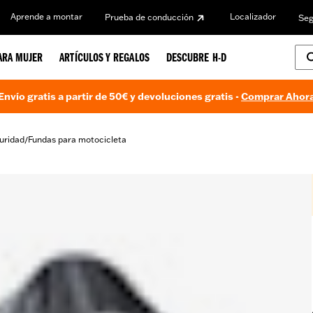
Aprende a montar
Localizador
Prueba de conducción
Seg
ARA MUJER
ARTÍCULOS Y REGALOS
DESCUBRE H-D
Envío gratis a partir de 50€ y devoluciones gratis -
Comprar Ahor
uridad
Fundas para motocicleta
/