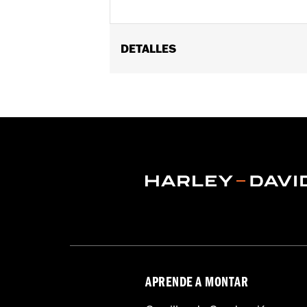
DETALLES
Compatible con los modelos Trike.
Resistente al agua:
Sí
Uso recomendado:
Interior/exterior
Se vende por unidades:
Cada una
Material:
Poliéster fuerte y resistent
Contenido del embalaje:
Incluye bo
ATENCIÓN:
No se debe utilizar mientr
NOTAS:
Las fundas para motocicleta H
H-D® mientras se remolca la m
APRENDE A MONTAR