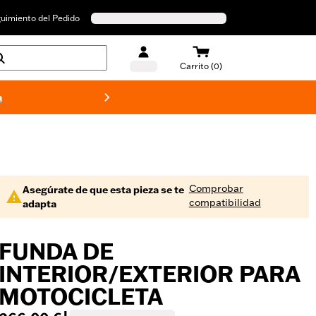
uimiento del Pedido
Carrito (0)
a
Bañado
Comprobar
Asegúrate de que esta pieza se te
compatibilidad
adapta
FUNDA DE
INTERIOR/EXTERIOR PARA
MOTOCICLETA