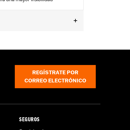
REGÍSTRATE POR
cluso la muerte.
CORREO ELECTRÓNICO
Utilizar las fundas para motocicleta
a funda, la moto y el sidecar.
SEGUROS