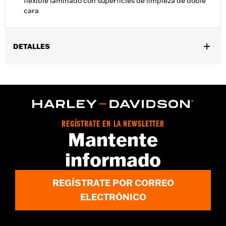
flexible laminado con superficies de limpieza de doble
cara
DETALLES
Se vende por unidades:
Cada una
Contenido del embalaje:
Esponja
REGÍSTRATE EN LA NEWSLETTER
Mantente
informado
REGÍSTRATE POR CORREO
ELECTRÓNICO