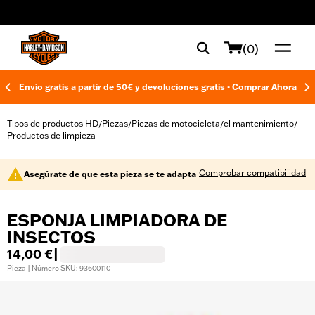
web accessibility
(0)
Envío gratis a partir de 50€ y devoluciones gratis -
Comprar Ahora
Tipos de productos HD
Piezas
Piezas de motocicleta
el mantenimiento
/
/
/
/
Productos de limpieza
Comprobar compatibilidad
Asegúrate de que esta pieza se te adapta
ESPONJA LIMPIADORA DE
INSECTOS
14,00 €
|
Pieza | Número SKU: 93600110