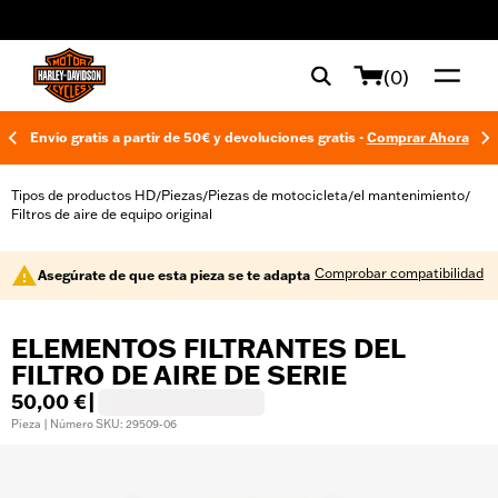
web accessibility
(0)
Envío gratis a partir de 50€ y devoluciones gratis -
Comprar Ahora
Tipos de productos HD
Piezas
Piezas de motocicleta
el mantenimiento
/
/
/
/
Filtros de aire de equipo original
Comprobar compatibilidad
Asegúrate de que esta pieza se te adapta
ELEMENTOS FILTRANTES DEL
FILTRO DE AIRE DE SERIE
50,00 €
|
Pieza | Número SKU: 29509-06