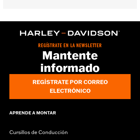
Compatible con los modelos FLHTCUSE ’06-’10.
Se vende por unidades:
Cada una
Contenido del embalaje:
Sólo filtro de aire
REGÍSTRATE EN LA NEWSLETTER
Mantente
informado
REGÍSTRATE POR CORREO
ELECTRÓNICO
APRENDE A MONTAR
Cursillos de Conducción