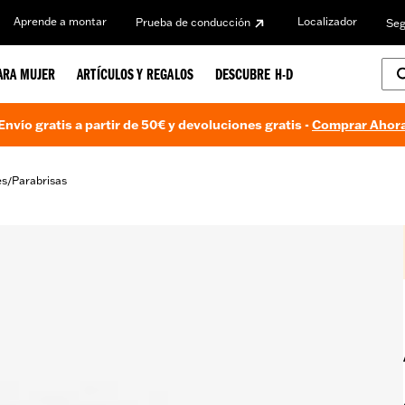
Aprende a montar
Localizador
Prueba de conducción
Seg
ARA MUJER
ARTÍCULOS Y REGALOS
DESCUBRE H-D
Envío gratis a partir de 50€ y devoluciones gratis -
Comprar Ahor
es
Parabrisas
/