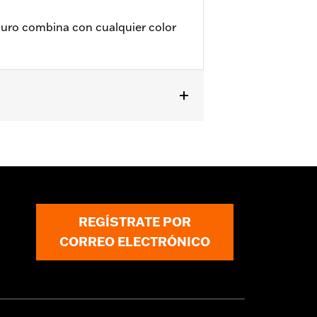
uro combina con cualquier color
s FLHTCSE ’04.
REGÍSTRATE POR
CORREO ELECTRÓNICO