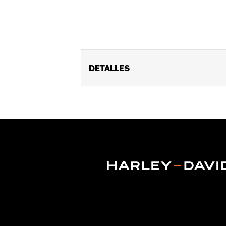
DETALLES
Compatible con los modelos Electra Gl
Se vende por unidades:
Cada una
Material:
Fabricado en policarbonat
Anchura:
19.3 Inches
Contenido del embalaje:
Sólo parabr
Unidad de medida de la anchura del
Altura total del parabrisas:
4.0
Unidad de medida de la altura total