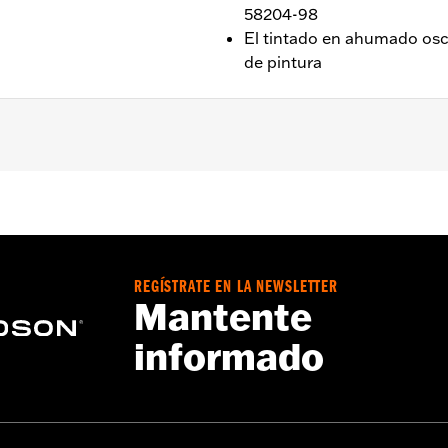
58204-98
El tintado en ahumado osc
de pintura
ide®, Street Glide® y Trike ’96-’13. De serie en los modelo
o endurecido
isas
REGÍSTRATE EN LA NEWSLETTER
 material:
Pulgadas
Mantente
informado
 del parabrisas:
Pulgadas