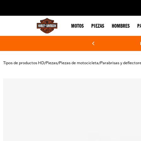
web accessibility
MOTOS
PIEZAS
HOMBRES
P
Tipos de productos HD
Piezas
Piezas de motocicleta
Parabrisas y deflector
/
/
/