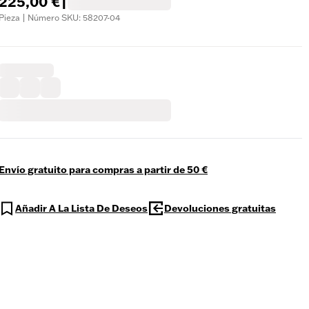
225,00 €
|
Pieza | Número SKU: 58207-04
Envío gratuito para compras a partir de 50 €
Añadir A La Lista De Deseos
Devoluciones gratuitas