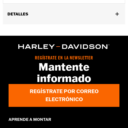
DETALLES
Compatible con los modelos '86-'22 XL, '08-'13 XR, '85-'99
Evolution® 1340 y '99-'17 Twin Cam.
Instrucciones de instalación
Se vende por unidades:
Par
Contenido del embalaje:
4 tapas de tornillos de culata, 4
REGÍSTRATE EN LA NEWSLETTER
tornillos de fijación y una llave Allen
Mantente
informado
REGÍSTRATE POR CORREO
ELECTRÓNICO
APRENDE A MONTAR