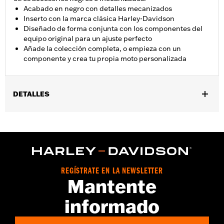
Acabado en negro con detalles mecanizados
Inserto con la marca clásica Harley-Davidson
Diseñado de forma conjunta con los componentes del
equipo original para un ajuste perfecto
Añade la colección completa, o empieza con un
componente y crea tu propia moto personalizada
DETALLES
Compatible con los modelos '16 y posteriores Touring (excepto
'25 y posteriores FLTRXRRSE) y Trike y '15 y posteriores
FLHTCUL y FLHTKL. También para modelos Touring y Trike ’07
y posteriores equipados con tapa exterior de la transmisión
primaria de perfil estrecho N/P 25700385 o 25700438.
Instrucciones de instalación
REGÍSTRATE EN LA NEWSLETTER
Mantente
Colección:
Empire
Se vende por unidades:
Cada una
informado
Contenido del embalaje:
Tapa Derby e instrucciones de
instalación