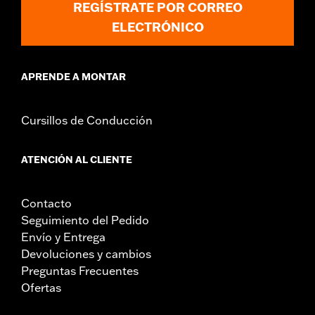
REGÍSTRATE POR CORREO
GARANTÍA:
,,,,,,,,,,,,,,,,,,,,,,,,,,,,,,,,,,,,,,,,,,,,,,,,,,,,,,,,,,,,,,,,,
NOTAS:
El desmontaje e instalación de las tapas de motor
ELECTRÓNICO
podría requerir la compra de juntas nuevas. Consulta al
concesionario para más información.
APRENDE A MONTAR
Cursillos de Conducción
ATENCIÓN AL CLIENTE
Contacto
Seguimiento del Pedido
Envío y Entrega
Devoluciones y cambios
Preguntas Frecuentes
Ofertas