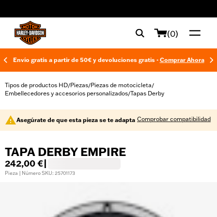
web accessibility
(0)
Envío gratis a partir de 50€ y devoluciones gratis -
Comprar Ahora
Tipos de productos HD
Piezas
Piezas de motocicleta
/
/
/
Embellecedores y accesorios personalizados
Tapas Derby
/
Comprobar compatibilidad
Asegúrate de que esta pieza se te adapta
TAPA DERBY EMPIRE
242,00 €
|
Pieza | Número SKU: 25701173