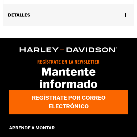
DETALLES
Compatible con los modelos '86-'22 XL, '08-'13 XR, '85-'99
Evolution® 1340 y '99-'17 Twin Cam.
Instrucciones de instalación
Se vende por unidades:
Par
Contenido del embalaje:
4 tapas de tornillos de culata, 4
REGÍSTRATE EN LA NEWSLETTER
tornillos de fijación y una llave Allen
Mantente
informado
REGÍSTRATE POR CORREO
ELECTRÓNICO
APRENDE A MONTAR