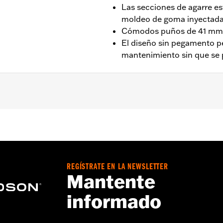
Las secciones de agarre e
moldeo de goma inyectad
Cómodos puños de 41 mm 
El diseño sin pegamento p
mantenimiento sin que se
7, XL ’96 y posteriores, XR ’08-’13, Dyna ’96-’17 (excepto 
Touring ’96-’07.
aterial:
Pulgadas
REGÍSTRATE EN LA NEWSLETTER
Mantente
cho e izquierdo
informado