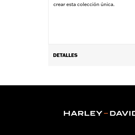
crear esta colección única.
DETALLES
Compatible con los modelos VRSC ’02-’1
FLSTNSE, FXSBSE y FLSTSE ’11-’12) y 
Instrucciones de instalación
Diámetro:
1.6
Unida de medida del diámetro del m
Se vende por unidades:
Par
Contenido del embalaje:
Puños dere