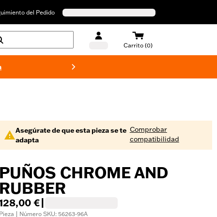
uimiento del Pedido
Carrito (0)
a
Bañado
Comprobar
Asegúrate de que esta pieza se te
compatibilidad
adapta
PUÑOS CHROME AND
RUBBER
128,00 €
|
Pieza | Número SKU: 56263-96A