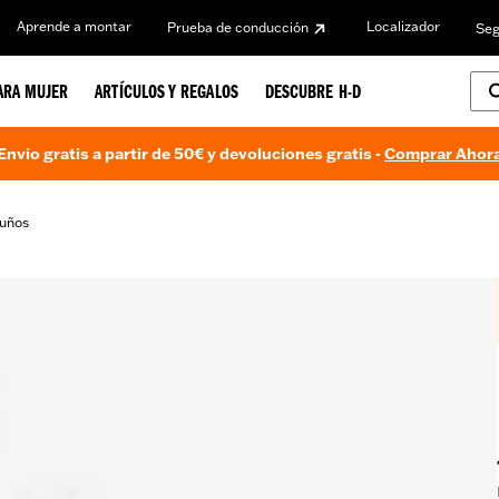
Aprende a montar
Localizador
Prueba de conducción
Seg
ARA MUJER
ARTÍCULOS Y REGALOS
DESCUBRE H-D
Envío gratis a partir de 50€ y devoluciones gratis -
Comprar Ahor
uños