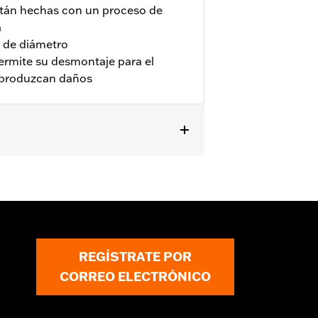
stán hechas con un proceso de
a
de diámetro
ermite su desmontaje para el
 produzcan daños
FXDLS), Softail ’95-’15 (excepto
REGÍSTRATE POR
CORREO ELECTRÓNICO