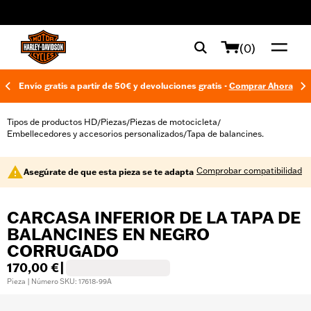
web accessibility
(0)
Envío gratis a partir de 50€ y devoluciones gratis -
Comprar Ahora
Tipos de productos HD
Piezas
Piezas de motocicleta
/
/
/
Embellecedores y accesorios personalizados
Tapa de balancines.
/
Comprobar compatibilidad
Asegúrate de que esta pieza se te adapta
CARCASA INFERIOR DE LA TAPA DE
BALANCINES EN NEGRO
CORRUGADO
170,00 €
|
Pieza | Número SKU: 17618-99A