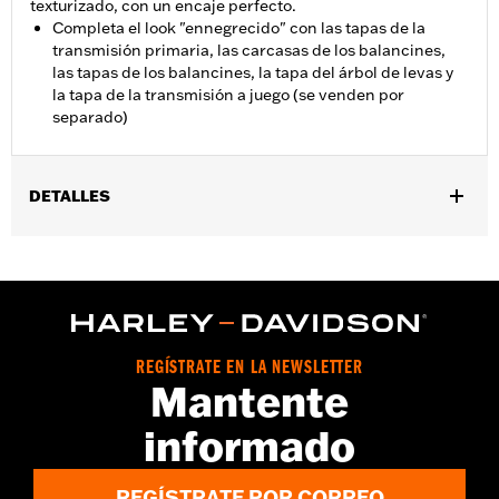
texturizado, con un encaje perfecto.
Completa el look "ennegrecido" con las tapas de la
transmisión primaria, las carcasas de los balancines,
las tapas de los balancines, la tapa del árbol de levas y
la tapa de la transmisión a juego (se venden por
separado)
DETALLES
Compatible con los modelos Dyna® ’99-’17 y Softail® ’00-’17 y
modelos Touring y Trike ’99-’16.
Se vende por unidades:
Cada una
Contenido del embalaje:
Alojamiento de la caja de balancines
inferior
REGÍSTRATE EN LA NEWSLETTER
GARANTÍA:
,,,,,,,,,,,,,,,,,,,,,,,,,,,,,,,,,,,,,,,,,,,,,,,,,,,,,,,,,,,,,,,
Mantente
NOTAS:
El desmontaje e instalación de las tapas de motor
podría requerir la compra de juntas nuevas. Consulta al
informado
concesionario para más información.
REGÍSTRATE POR CORREO