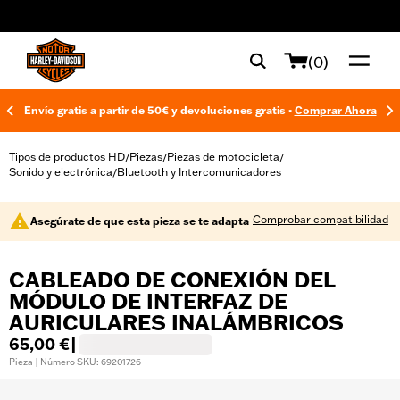
web accessibility
(0)
Envío gratis a partir de 50€ y devoluciones gratis -
Comprar Ahora
Tipos de productos HD
Piezas
Piezas de motocicleta
/
/
/
Sonido y electrónica
Bluetooth y Intercomunicadores
/
Comprobar compatibilidad
Asegúrate de que esta pieza se te adapta
CABLEADO DE CONEXIÓN DEL
MÓDULO DE INTERFAZ DE
AURICULARES INALÁMBRICOS
65,00 €
|
Pieza | Número SKU: 69201726