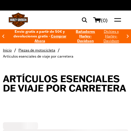
web accessibility
(0)
Envío gratis a partir de 50€ y
Bañadores
Dickies x
devoluciones gratis -
Comprar
Harley-
Harley-
Ahora
Davidson
Davidson
/
/
Inicio
Piezas de motocicleta
Artículos esenciales de viaje por carretera
ARTÍCULOS ESENCIALES
DE VIAJE POR CARRETERA