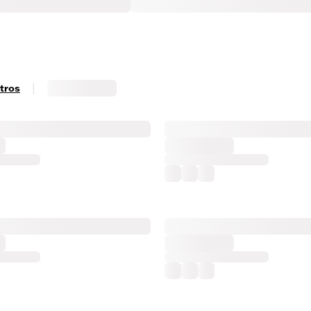
|
ltros