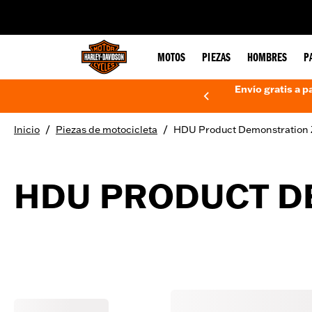
web accessibility
MOTOS
PIEZAS
HOMBRES
P
Envío gratis a p
/
/
Inicio
Piezas de motocicleta
HDU Product Demonstration
HDU PRODUCT D