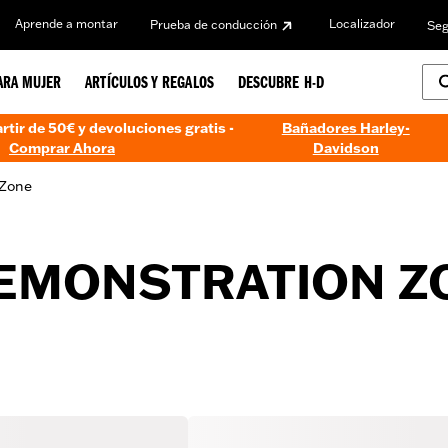
Aprende a montar
Localizador
Prueba de conducción
Seg
ARA MUJER
ARTÍCULOS Y REGALOS
DESCUBRE H-D
artir de 50€ y devoluciones gratis -
Bañadores Harley-
Comprar Ahora
Davidson
 Zone
EMONSTRATION Z