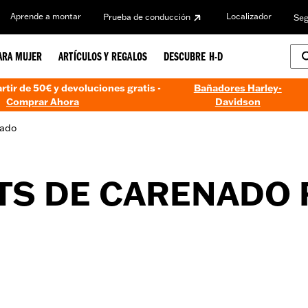
Aprende a montar
Localizador
Prueba de conducción
Seg
ARA MUJER
ARTÍCULOS Y REGALOS
DESCUBRE H-D
artir de 50€ y devoluciones gratis -
Bañadores Harley-
Comprar Ahora
Davidson
ado
TS DE CARENADO 