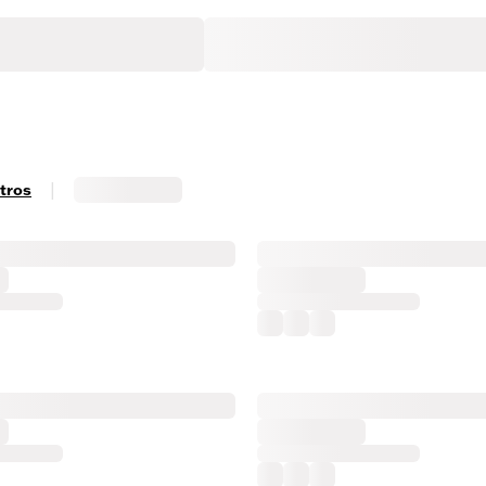
|
ltros