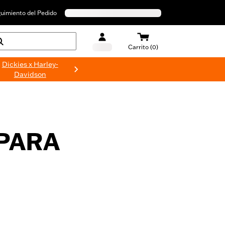
uimiento del Pedido
Carrito (0)
Dickies x Harley-
Davidson
PARA