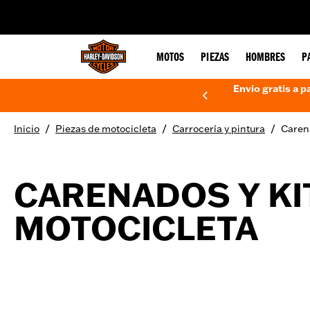
web accessibility
MOTOS
PIEZAS
HOMBRES
P
Envío gratis a p
/
/
/
Inicio
Piezas de motocicleta
Carrocería y pintura
Caren
CARENADOS Y KI
MOTOCICLETA