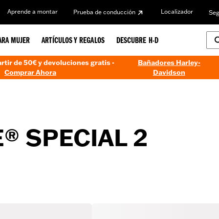
Aprende a montar
Localizador
Prueba de conducción
Seg
ARA MUJER
ARTÍCULOS Y REGALOS
DESCUBRE H-D
artir de 50€ y devoluciones gratis -
Bañadores Harley-
Comprar Ahora
Davidson
® SPECIAL 2