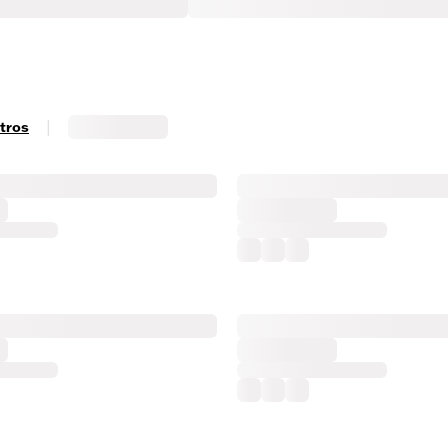
|
ltros