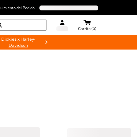
uimiento del Pedido
Carrito (0)
Dickies x Harley-
Davidson