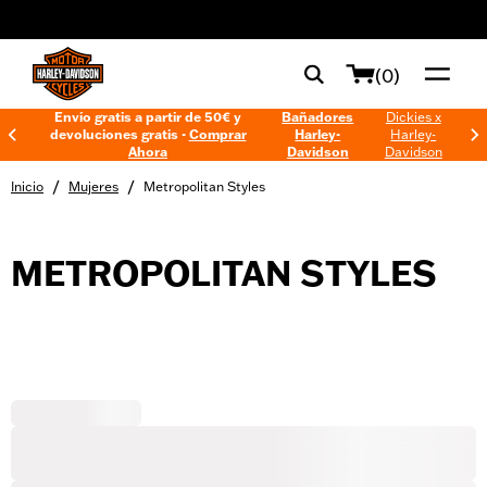
web accessibility
(0)
Envío gratis a partir de 50€ y
Bañadores
Dickies x
devoluciones gratis -
Comprar
Harley-
Harley-
Ahora
Davidson
Davidson
/
/
Inicio
Mujeres
Metropolitan Styles
METROPOLITAN STYLES