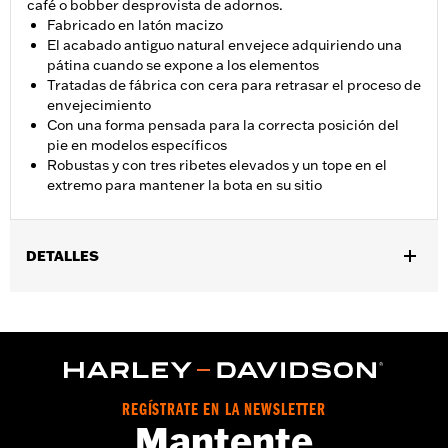
café o bobber desprovista de adornos.
Fabricado en latón macizo
El acabado antiguo natural envejece adquiriendo una
pátina cuando se expone a los elementos
Tratadas de fábrica con cera para retrasar el proceso de
envejecimiento
Con una forma pensada para la correcta posición del
pie en modelos específicos
Robustas y con tres ribetes elevados y un tope en el
extremo para mantener la bota en su sitio
DETALLES
Compatible con los modelos XL883L ’11 y posteriores y
XL1200CX ’16 y posteriores.
Instrucciones de instalación
Colección:
LatÃ³n
Se vende por unidades:
Par
REGÍSTRATE EN LA NEWSLETTER
Contenido del embalaje:
Estriberas izquierda y derecha,
Mantente
instrucciones de limpieza y mantenimiento