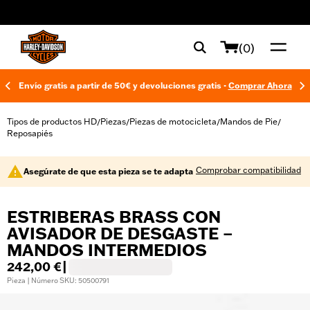
web accessibility
(0)
Envío gratis a partir de 50€ y devoluciones gratis -
Comprar Ahora
Tipos de productos HD
Piezas
Piezas de motocicleta
Mandos de Pie
/
/
/
/
Reposapiés
Comprobar compatibilidad
Asegúrate de que esta pieza se te adapta
ESTRIBERAS BRASS CON
AVISADOR DE DESGASTE –
MANDOS INTERMEDIOS
242,00 €
|
Pieza | Número SKU: 50500791