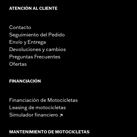
Compatibilidades de arriba para ver los detalles
ATENCIÓN AL CLIENTE
Se vende por unidades:
Cada una
Contenido del embalaje:
Carcasas con altavoces y amplificador,
abrazaderas de fijación del Sissy Bar, cableado y tornillería
Contacto
Seguimiento del Pedido
Envío y Entrega
Devoluciones y cambios
Preguntas Frecuentes
Ofertas
FINANCIACIÓN
Financiación de Motocicletas
Leasing de motocicletas
Simulador financiero
MANTENIMIENTO DE MOTOCICLETAS