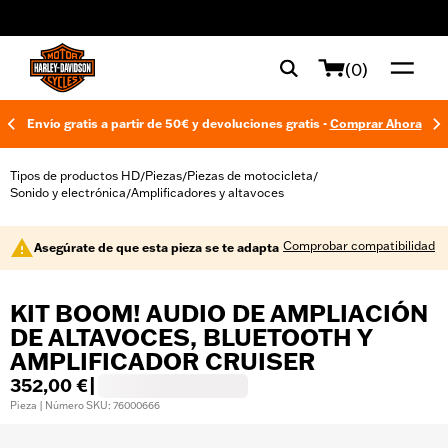
web accessibility
(0)
Envío gratis a partir de 50€ y devoluciones gratis -
Comprar Ahora
Tipos de productos HD
Piezas
Piezas de motocicleta
/
/
/
Sonido y electrónica
Amplificadores y altavoces
/
Comprobar compatibilidad
Asegúrate de que esta pieza se te adapta
KIT BOOM! AUDIO DE AMPLIACIÓN
DE ALTAVOCES, BLUETOOTH Y
AMPLIFICADOR CRUISER
352,00 €
|
Pieza | Número SKU: 76000666