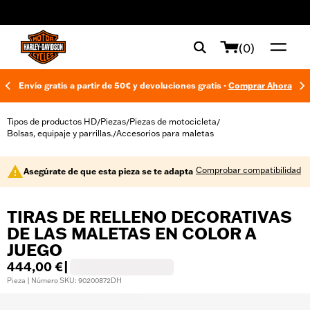
web accessibility
(0)
Envío gratis a partir de 50€ y devoluciones gratis -
Comprar Ahora
Tipos de productos HD
Piezas
Piezas de motocicleta
/
/
/
Bolsas, equipaje y parrillas.
Accesorios para maletas
/
Comprobar compatibilidad
Asegúrate de que esta pieza se te adapta
TIRAS DE RELLENO DECORATIVAS
DE LAS MALETAS EN COLOR A
JUEGO
444,00 €
|
Pieza | Número SKU: 90200872DH