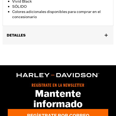
Vivid Black
SÓLIDO
Colores adicionales disponibles para comprar en el
concesionario
DETALLES
Compatible con los modelos '14-'24 Touring (excepto FLHRXS,
FLHX, FLHXS, '23 y posteriores FLHXSE, FLTRX, FLTRXS y
FLTRXSE) con maletas rígidas. No se monta con los raíles de
protección de la maleta de los accesorios.
Instrucciones de instalación
Se vende por unidades:
Par
Contenido del embalaje:
Bandas de maleta izquierda y derecha
REGÍSTRATE EN LA NEWSLETTER
y tornillería de fijación necesaria
Mantente
informado
REGÍSTRATE POR CORREO