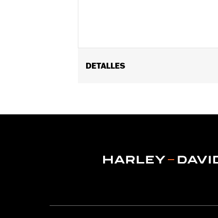
DETALLES
Compatible con los modelos Road King
Instrucciones de instalación
Se vende por unidades:
Cada una
Material:
Policarbonato
Anchura:
23.1 Inches
Contenido del embalaje:
Pantalla, c
Unidad de medida de la anchura del
Altura del parabrisas por encima de
Unidad de medida de la altura del p
Altura total del parabrisas:
29.0
Unidad de medida de la altura total