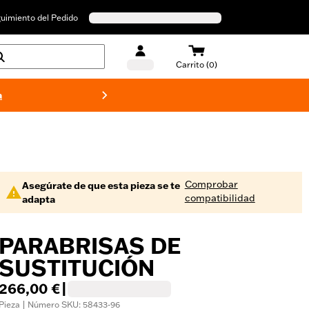
uimiento del Pedido
Carrito (0)
a
Bañado
Comprobar
Asegúrate de que esta pieza se te
compatibilidad
adapta
PARABRISAS DE
SUSTITUCIÓN
266,00 €
|
Pieza | Número SKU: 58433-96