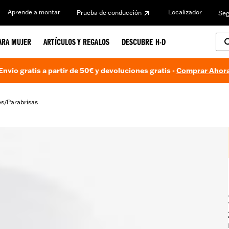
Aprende a montar
Localizador
Prueba de conducción
Seg
ARA MUJER
ARTÍCULOS Y REGALOS
DESCUBRE H-D
Envío gratis a partir de 50€ y devoluciones gratis -
Comprar Ahor
es
Parabrisas
/