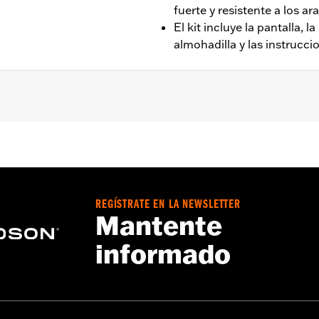
fuerte y resistente a los a
El kit incluye la pantalla, l
almohadilla y las instrucci
® '94-'25 (excepto FLHRSE ’13-’14).
REGÍSTRATE EN LA NEWSLETTER
inta de refuerzo transversal e instrucciones
Mantente
 material:
Pulgadas
informado
l faro:
22.0
arabrisas por encima del faro:
Pulgadas
 del parabrisas:
Pulgadas