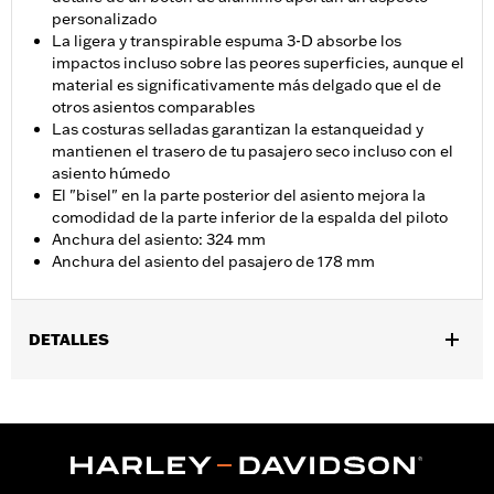
personalizado
La ligera y transpirable espuma 3-D absorbe los
impactos incluso sobre las peores superficies, aunque el
material es significativamente más delgado que el de
otros asientos comparables
Las costuras selladas garantizan la estanqueidad y
mantienen el trasero de tu pasajero seco incluso con el
asiento húmedo
El "bisel" en la parte posterior del asiento mejora la
comodidad de la parte inferior de la espalda del piloto
Anchura del asiento: 324 mm
Anchura del asiento del pasajero de 178 mm
DETALLES
Compatible con los modelos ’18 y posteriores FLDE, FLHC,
FLHCS, FLSL y '24 y posteriores FLI. Para los modelos FLDE y
FLSL se requiere la compra por separado de las Estriberas del
Pasajero y el Kit de Fijación de Estriberas del Pasajero N/P
50500769 o 50500771. Anchura del asiento: 12,75 pulgadas