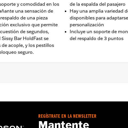
soporte y comodidad en los
de la espalda del pasajero
mpañante una sensación de
Hay una amplia variedad d
 respaldo de una pieza
disponibles para adaptarse
ación exclusivo que permite
personalización
n cuestión de segundos,
Incluye un soporte de mon
l Sissy Bar HoldFast se
del respaldo de 3 puntos
de acople, y los pestillos
 bloqueo seguro.
teriores FLFB, FLFBS, FXBR, FXBRS y '25 FLSTFI. La instal
taje específico del modelo.
de acoplamiento y almohadilla del respaldo
REGÍSTRATE EN LA NEWSLETTER
Mantente