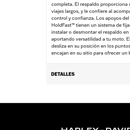
completa. El respaldo proporciona 
viajes largos, y le confiere al aco
control y confianza. Los apoyos del
HoldFast™ tienen un sistema de fij
instalar o desmontar el respaldo e
aportando versatilidad a tu moto. E
desliza en su posición en los puntos 
encajan en su sitio para ofrecer un
DETALLES
Compatible con los modelos '18 y pos
separado del kit de tornillería de mon
Instrucciones de instalación
Forma:
Barra redonda
Se vende por separado:
Tornillería 
Altura:
8.5 Inches
Se vende por unidades:
Cada una