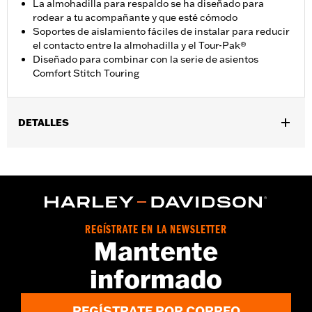
La almohadilla para respaldo se ha diseñado para
rodear a tu acompañante y que esté cómodo
Soportes de aislamiento fáciles de instalar para reducir
el contacto entre la almohadilla y el Tour-Pak®
Diseñado para combinar con la serie de asientos
Comfort Stitch Touring
DETALLES
Compatible con los modelos ’14 y posteriores Touring (excepto
'21 FLH, '23 y posteriores FLHFB y '25 y posteriores FLTRXRRSE)
y Tri Glide equipados con King Tour-Pak.
Instrucciones de instalación
Altura:
16 Inches
REGÍSTRATE EN LA NEWSLETTER
Se vende por unidades:
Cada una
Mantente
Unidad de medida de la altura del material:
Pulgadas
Material:
Vinilo
informado
Anchura:
25.75 Inches
Contenido del embalaje:
Almohadilla del respaldo y toda la
REGÍSTRATE POR CORREO