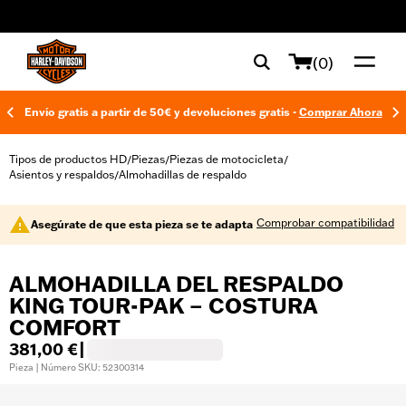
web accessibility
(0)
Envío gratis a partir de 50€ y devoluciones gratis -
Comprar Ahora
Tipos de productos HD
Piezas
Piezas de motocicleta
/
/
/
Asientos y respaldos
Almohadillas de respaldo
/
Comprobar compatibilidad
Asegúrate de que esta pieza se te adapta
ALMOHADILLA DEL RESPALDO
KING TOUR-PAK – COSTURA
COMFORT
381,00 €
|
Pieza | Número SKU: 52300314