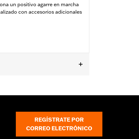
iona un positivo agarre en marcha
alizado con accesorios adicionales
los Softail® '18 y posteriores
dos adelantados, N/P 41600218,
REGÍSTRATE POR
CORREO ELECTRÓNICO