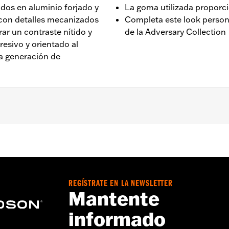
dos en aluminio forjado y
La goma utilizada proporc
 con detalles mecanizados
Completa este look person
grar un contraste nítido y
de la Adversary Collection
resivo y orientado al
a generación de
RS y FLSB ’18 y posteriores. También compatible con mode
ados con la palanca de freno trasero estilo Billet para man
REGÍSTRATE EN LA NEWSLETTER
Mantente
informado