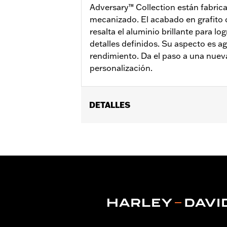
Adversary™ Collection están fabrica
mecanizado. El acabado en grafito
resalta el aluminio brillante para lo
detalles definidos. Su aspecto es ag
rendimiento. Da el paso a una nuev
personalización.
DETALLES
Compatible con los modelos FXBR, FXB
(excepto '24 y posteriores FLI) equip
41600219 y 41600220.
Instrucciones de instalación
Colección:
Adversary