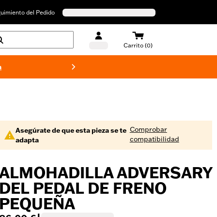
uimiento del Pedido
Carrito (0)
a
Bañado
Comprobar
Asegúrate de que esta pieza se te
compatibilidad
adapta
ALMOHADILLA ADVERSARY
DEL PEDAL DE FRENO
PEQUEÑA