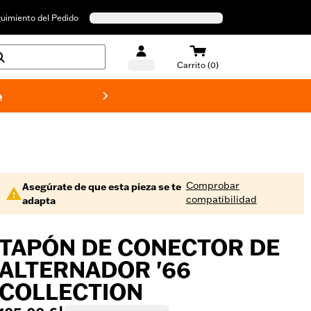
uimiento del Pedido
Carrito (0)
a
Bañado
Comprobar
Asegúrate de que esta pieza se te
compatibilidad
adapta
TAPÓN DE CONECTOR DE
ALTERNADOR '66
COLLECTION