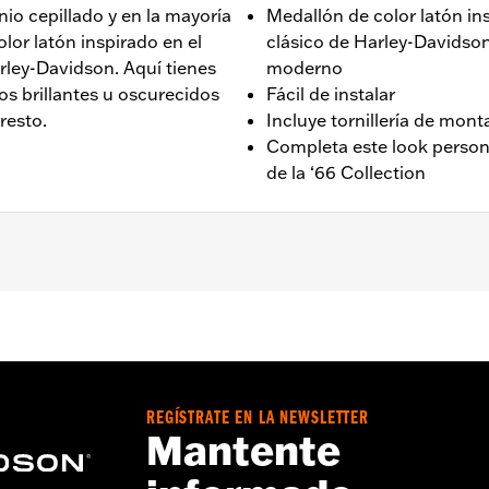
nio cepillado y en la mayoría
Medallón de color latón i
lor latón inspirado en el
clásico de Harley-Davidson
ley-Davidson. Aquí tienes
moderno
os brillantes u oscurecidos
Fácil de instalar
resto.
Incluye tornillería de mont
Completa este look person
de la ‘66 Collection
 con motor Revolution Max '21 y posteriores.
nector del alternador, junta tórica e instrucciones de instal
REGÍSTRATE EN LA NEWSLETTER
,,,,,,,,,,,,,,,,,,,
Mantente