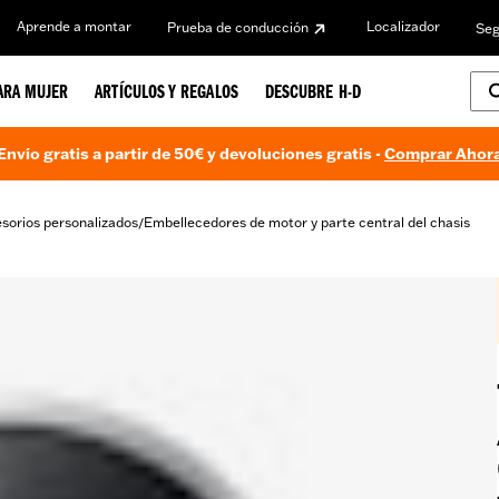
Aprende a montar
Localizador
Prueba de conducción
Seg
ARA MUJER
ARTÍCULOS Y REGALOS
DESCUBRE H-D
Envío gratis a partir de 50€ y devoluciones gratis -
Comprar Ahor
sorios personalizados
Embellecedores de motor y parte central del chasis
/