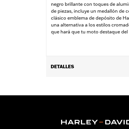
negro brillante con toques de alumi
de piezas, incluye un medallón de co
clásico emblema de depósito de Har
una alternativa a los estilos cromad
que hará que tu moto destaque del 
DETALLES
Compatible con los modelos equipados
Instrucciones de instalación
Colección:
'66 Collection
Se vende por unidades:
Cada una
Contenido del embalaje:
Tapa del co
GARANTÍA:
,,,,,,,,,,,,,,,,,,,,,,,,,,,,,,,,,,,,,,,,,,,,,,,,