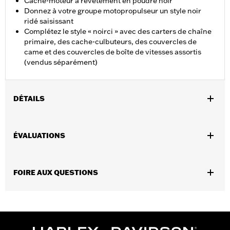
Cache-moteur à revêtement en poudre noir
Donnez à votre groupe motopropulseur un style noir
ridé saisissant
Complétez le style « noirci » avec des carters de chaîne
primaire, des cache-culbuteurs, des couvercles de
came et des couvercles de boîte de vitesses assortis
(vendus séparément)
DÉTAILS
Convient aux modèles XL 2004 à 2022. Ne convient pas aux
modèles équipés de la commande au pied arrière numéro de
ÉVALUATIONS
pièce 50700040.
Vendues en unités:
Chaque
Contenu de la boîte:
Couvercle de pignon uniquement
FOIRE AUX QUESTIONS
GARANTIE:
Garantie limitée de 1 an – Accédez à
www.h-
d.com/warranty
pour obtenir tous les détails
NOTES:
La dépose et la pose des capots moteur peuvent
nécessiter l'achat de nouveaux joints. Consultez votre
concessionnaire pour plus d'informations.