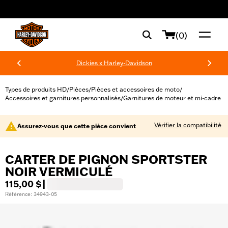
web accessibility
(0)
Dickies x Harley-Davidson
Types de produits HD
Pièces
Pièces et accessoires de moto
/
/
/
Accessoires et garnitures personnalisés
Garnitures de moteur et mi-cadre
/
Vérifier la compatibilité
Assurez-vous que cette pièce convient
CARTER DE PIGNON SPORTSTER
NOIR VERMICULÉ
115,00 $
|
Référence : 34943-05