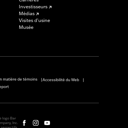
Investisseurs
Médias
Visites d'usine
Musée
en matière de témoins
Accessibilité du Web
|
|
eport
e logo Bar
mpany, Inc.
respectifs.