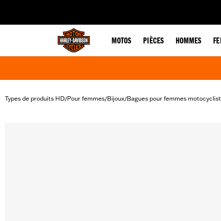
web accessibility
MOTOS
PIÈCES
HOMMES
F
Types de produits HD
Pour femmes
Bijoux
Bagues pour femmes motocyclis
/
/
/