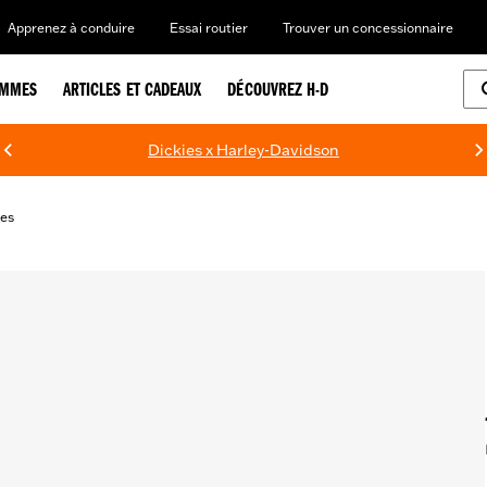
Apprenez à conduire
Essai routier
Trouver un concessionnaire
EMMES
ARTICLES ET CADEAUX
DÉCOUVREZ H-D
Dickies x Harley-Davidson
tes