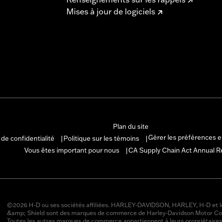
Mises à jour de logiciels
Plan du site
Gérer les préférences 
 de confidentialité
Politique sur les témoins
|
|
Vous êtes important pour nous
CA Supply Chain Act Annual R
|
©2026 H-D ou ses sociétés affiliées. HARLEY-DAVIDSON, HARLEY, H-D et l
&amp; Shield sont des marques de commerce de Harley-Davidson Motor Co
Toutes les autres marques de commerce appartiennent à leurs propriétaires 