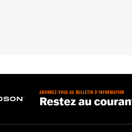
sistance à l’abrasion
,
Imperméable
,
Coupe-vent
,
Ventilé
,
Do
 - Rendez-vous au
www.h-d.com/warranty
pour obtenir tous 
ABONNEZ-VOUS AU BULLETIN D'INFORMATION
Restez au couran