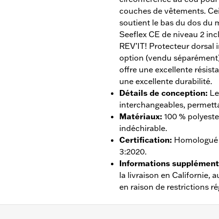
couches de vêtements. Cei
soutient le bas du dos du 
Seeflex CE de niveau 2 inc
REV’IT! Protecteur dorsal 
option (vendu séparément)
offre une excellente résista
une excellente durabilité.
Détails de conception
:
Le
interchangeables, permetta
Matériaux
:
100 % polyeste
indéchirable.
Certification
:
Homologué 
3:2020.
Informations supplément
la livraison en Californie
en raison de restrictions r