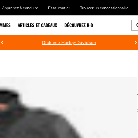
Apprenez à conduire
Essai routier
Trouver un concessionnaire
EMMES
ARTICLES ET CADEAUX
DÉCOUVREZ H-D
Dickies x Harley-Davidson