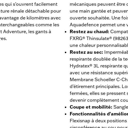
es qui s’ouvrent facilement
mécaniques peuvent être o
nture rénale détachable pour
une main gantée et peuvent
davantage de kilomètres avec
ouverte souhaitée. Une foi
interchangeables comme les
Aquadefence permet une ve
t Adventure, les gants à
Restez au chaud
:
Compati
res.
FXRG® Thinsulate® (98263
une chaleur personnalisabl
Restez au sec
:
Imperméab
respirante doublée de la 
Hydratex® 3L respirante qui
avec une résistance supérie
Membrane Schoeller C-Cha
d’étirement principales. Lo
fermées, elles se pressent 
devenir complètement cou
Coupe et mobilité
:
Sangle
Fonctionnalités d'amélior
Flexisnap à deux positions
circonférence au cou pour 