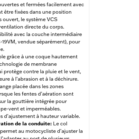
uvertes et fermées facilement avec
 être fixées dans une position
s ouvert, le système VCS
ntilation directe du corps.
bilité avec la couche intermédiaire
-19VM, vendue séparément), pour
e.
le grâce à une coque hautement
technologie de membrane
 protège contre la pluie et le vent,
ure à l’abrasion et à la déchirure.
nge placée dans les zones
rsque les fentes d’aération sont
sur la gouttière intégrée pour
pe-vent et imperméables.
s d’ajustement à hauteur variable.
ation de la conduite
:
Le col
 permet au motocycliste d’ajuster la
l’adapter au port de plusieurs