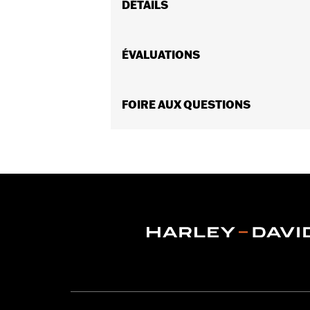
DÉTAILS
Sexe:
Femmes
Caractéristiques fonctionnelles:
ÉVALUATIONS
Ré
GARANTIE:
Garantie limitée de 3 ans
Jacket Style:
Moto
Shop To Be:
FOIRE AUX QUESTIONS
Dry
Material:
Polyester
Origine:
Importé