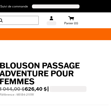
Suivi de commande
Panier (0)
Maillots de bain Harley-Davidson
BLOUSON PASSAGE
ADVENTURE POUR
FEMMES
1 044,00 $
626,40 $
|
Référence : 98184-21VW