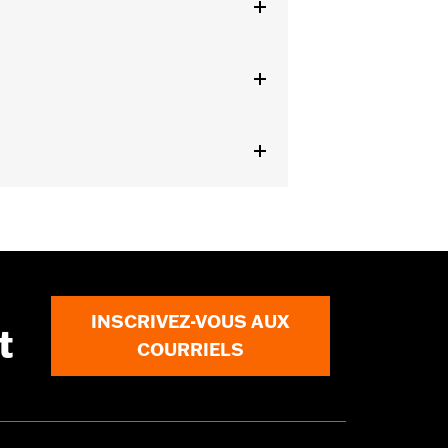
ublure amovible
les détails
INSCRIVEZ-VOUS AUX
t
COURRIELS