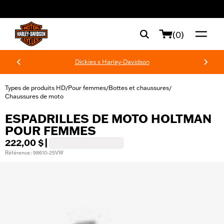
web accessibility
(0)
Dickies x Harley-Davidson
Types de produits HD
Pour femmes
Bottes et chaussures
/
/
/
Chaussures de moto
ESPADRILLES DE MOTO HOLTMAN
POUR FEMMES
222,00 $
|
Référence : 98610-25VW