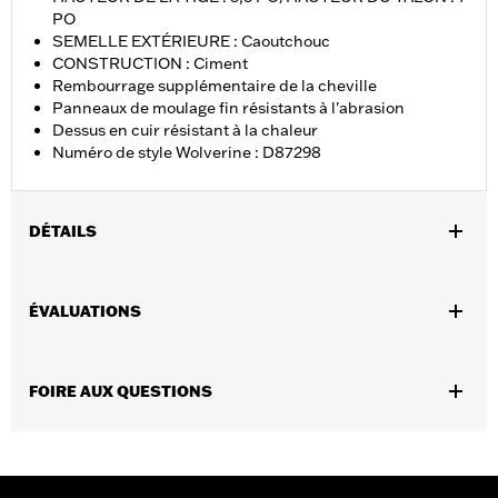
PO
SEMELLE EXTÉRIEURE : Caoutchouc
CONSTRUCTION : Ciment
Rembourrage supplémentaire de la cheville
Panneaux de moulage fin résistants à l'abrasion
Dessus en cuir résistant à la chaleur
Numéro de style Wolverine : D87298
DÉTAILS
Sexe:
Femmes
ÉVALUATIONS
GARANTIE:
Garantie du fabricant Wolverine Worldwide –
Rendez-vous sur
www.h-d.com/warranty
pour obtenir tous les
détails
,
,
FOIRE AUX QUESTIONS
Technology:
Ankle Protection
Waterproof
Heat Resistant
Origine:
Importé
Dimension Description:
HAUTEUR DE LA TIGE :
5,5 PO/HAUTEUR DU TALON : 1 PO