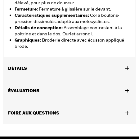
délavé, pour plus de douceur.
Fermeture
:
Fermeture à glissière sur le devant.
Caractéristiques supplémentaires
:
Col à boutons-
pression dissimulés adapté aux motocyclistes.
Détails de conception
:
Assemblage contrastant à la
poitrine et dans le dos. Ourlet arrondi.
Graphiques
:
Broderie directe avec écusson appliqué
brodé.
DÉTAILS
Sexe:
Femmes
ÉVALUATIONS
Caractéristiques fonctionnelles:
Fermeture à glissière à l’avant
GARANTIE:
Garantie limitée de 90 jours - Rendez-vous au
www.h-d.com/warranty
pour obtenir tous les détails
FOIRE AUX QUESTIONS
Material:
Cotton
Origine:
Importé