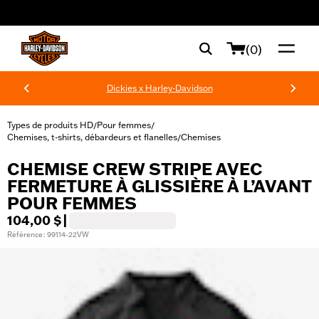
web accessibility
(0)
Dickies x Harley-Davidson
Types de produits HD
Pour femmes
/
/
Chemises, t-shirts, débardeurs et flanelles
Chemises
/
CHEMISE CREW STRIPE AVEC
FERMETURE À GLISSIÈRE À L’AVANT
POUR FEMMES
104,00 $
|
Référence : 99114-22VW