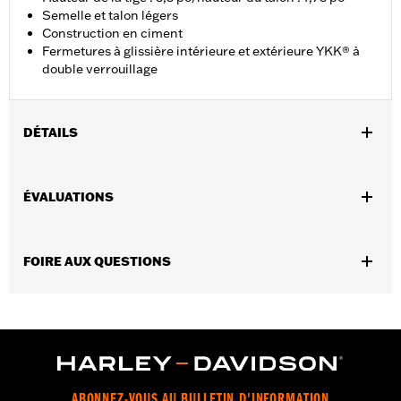
Semelle et talon légers
Construction en ciment
Fermetures à glissière intérieure et extérieure YKK® à
double verrouillage
DÉTAILS
GARANTIE:
Garantie du fabricant Wolverine Worldwide –
ÉVALUATIONS
Rendez-vous sur
www.h-d.com/warranty
pour obtenir tous les
détails
Numéro de style du fournisseur:
D84236
FOIRE AUX QUESTIONS
Origine:
Importé
Dimension Description:
Hauteur de la tige : 5,5 po/hauteur du
talon : 1,75 po
ABONNEZ-VOUS AU BULLETIN D'INFORMATION