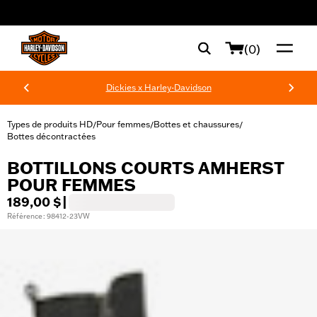
web accessibility
(0)
Dickies x Harley-Davidson
Types de produits HD
Pour femmes
Bottes et chaussures
/
/
/
Bottes décontractées
BOTTILLONS COURTS AMHERST
POUR FEMMES
189,00 $
|
Référence : 98412-23VW