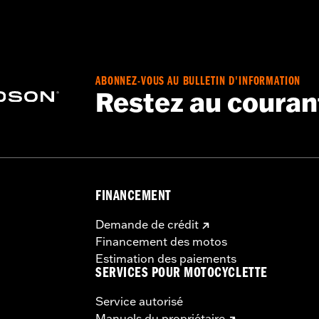
– Accédez à
www.h-d.com/warranty
pour obtenir tous les dét
ABONNEZ-VOUS AU BULLETIN D'INFORMATION
Restez au couran
FINANCEMENT
Demande de crédit
Financement des motos
Estimation des paiements
SERVICES POUR MOTOCYCLETTE
Service autorisé
Manuels du propriétaire