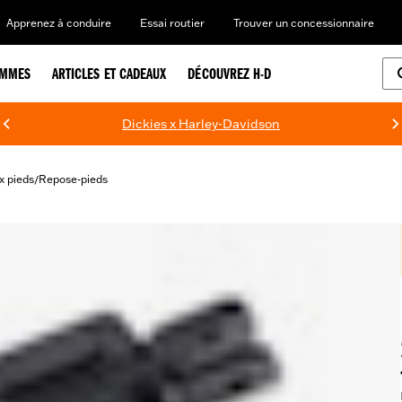
Apprenez à conduire
Essai routier
Trouver un concessionnaire
EMMES
ARTICLES ET CADEAUX
DÉCOUVREZ H-D
Dickies x Harley-Davidson
 pieds
Repose-pieds
/