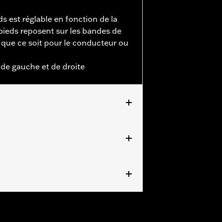
s est réglable en fonction de la
 pieds reposent sur les bandes de
que ce soit pour le conducteur ou
de gauche et de droite
t après. Convient également aux
rsion marchepieds à repose-pieds n°
5, FLHX 2024 à 2025, FLTRX,
hepieds à repose-pieds n° de pièce