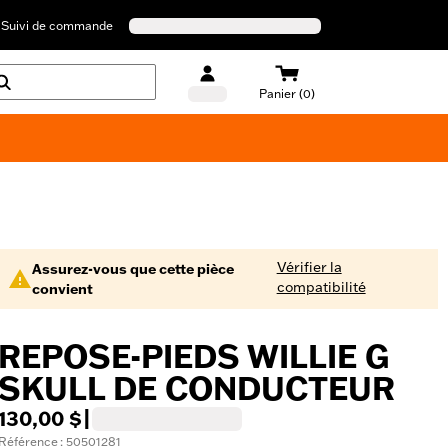
Suivi de commande
Panier (0)
Maillots de bain Harley-Davidson
Vérifier la
Assurez-vous que cette pièce
compatibilité
convient
REPOSE-PIEDS WILLIE G
SKULL DE CONDUCTEUR
130,00 $
|
Référence : 50501281