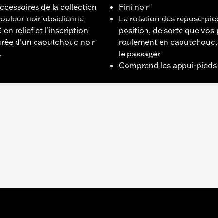
cessoires de la collection
Fini noir
couleur noir obsidienne
La rotation des repose-pied
en relief et l’inscription
position, de sorte que vos
rée d’un caoutchouc noir
roulement en caoutchouc, 
.
le passager
Comprend les appui-pieds 
XBBS, FXBR, FXBRS, FXLR, FXLRS, FXLRST et FXST 2018 e
FB et FLFBS 2018 à 2024 équipés de la trousse de conve
 tourisme 2009 à 2025 (sauf FLHXSE, FLTRXSE, 2023 à 202
 et FLTRXRRSE) équipés de la trousse de conversion marc
érieurs.
 gauche et de droite, instructions de montage