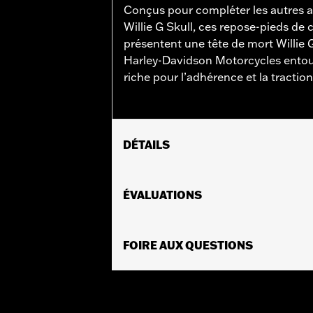
Conçus pour compléter les autres ac
Willie G Skull, ces repose-pieds de 
présentent une tête de mort Willie G 
Harley-Davidson Motorcycles entou
riche pour l’adhérence et la traction
DÉTAILS
Convient aux modèles FLSB, FXBB, F
modèles FLDE, FLHC, FLHCS, FLSL, FL
ÉVALUATIONS
de pièce 50501640 et aux modèles de
FLTRXSTSE et les modèles 2025 FLHXU
50501642. Modèles FXD de 2026 et ult
FOIRE AUX QUESTIONS
Instructions d’installation
Collection:
Collection Willie G. Skull
Vendues en unités:
Paire
Contenu de la boîte:
Repose-pieds de