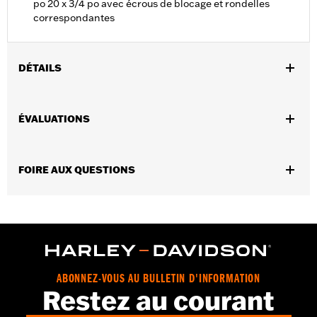
po 20 x 3/4 po avec écrous de blocage et rondelles
correspondantes
DÉTAILS
Universel (sauf FLHTCUTG).
Collection:
Collection Willie G. Skull
ÉVALUATIONS
Vendues en unités:
Chaque
Contenu de la boîte:
Fixations de 1/4 po-20 3/4 po avec écrous
de blocage et rondelles
FOIRE AUX QUESTIONS
GARANTIE:
Garantie limitée de 1 an – Accédez à
www.h-
d.com/warranty
pour obtenir tous les détails
ABONNEZ-VOUS AU BULLETIN D'INFORMATION
Restez au courant