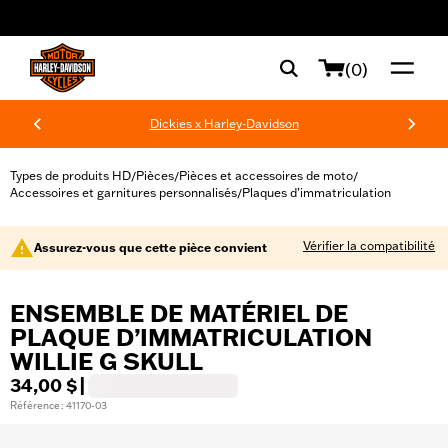
web accessibility
(0)
Dickies x Harley-Davidson
Types de produits HD
Pièces
Pièces et accessoires de moto
/
/
/
Accessoires et garnitures personnalisés
Plaques d’immatriculation
/
Vérifier la compatibilité
Assurez-vous que cette pièce convient
ENSEMBLE DE MATÉRIEL DE
PLAQUE D’IMMATRICULATION
WILLIE G SKULL
34,00 $
|
Référence : 41170-03