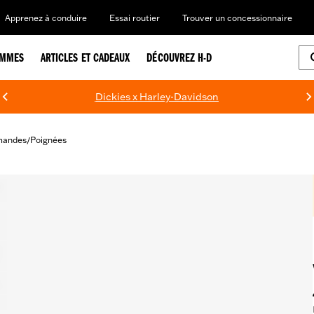
Apprenez à conduire
Essai routier
Trouver un concessionnaire
EMMES
ARTICLES ET CADEAUX
DÉCOUVREZ H-D
Dickies x Harley-Davidson
mandes
Poignées
/