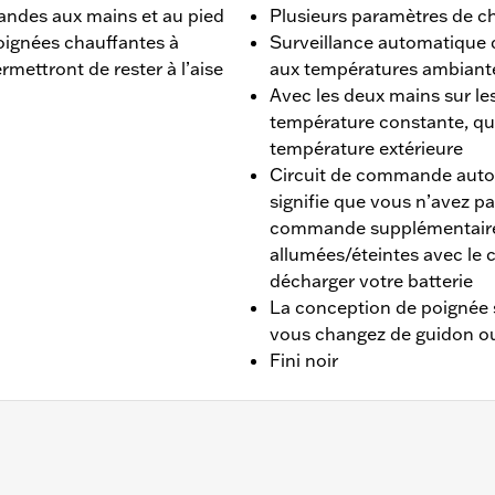
ndes aux mains et au pied
Plusieurs paramètres de ch
 poignées chauffantes à
Surveillance automatique 
ettront de rester à l’aise
aux températures ambiant
Avec les deux mains sur les
température constante, qu
température extérieure
Circuit de commande aut
signifie que vous n’avez pa
commande supplémentaires
allumées/éteintes avec le 
décharger votre batterie
La conception de poignée sa
vous changez de guidon o
Fini noir
16 à 2017, Softail® 2016 à 2024 et de tourisme 2008 à 2