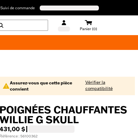
Suivi de commande
Panier (0)
Maillots de bain Harley-Davidson
Vérifier la
Assurez-vous que cette pièce
compatibilité
convient
POIGNÉES CHAUFFANTES
WILLIE G SKULL
431,00 $
|
Référence : 56100362