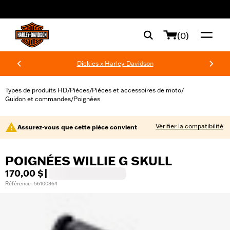
web accessibility
(0)
Dickies x Harley-Davidson
Types de produits HD
Pièces
Pièces et accessoires de moto
/
/
/
Guidon et commandes
Poignées
/
Vérifier la compatibilité
Assurez-vous que cette pièce convient
POIGNÉES WILLIE G SKULL
170,00 $
|
Référence : 56100364