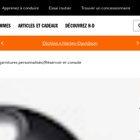
Apprenez à conduire
Essai routier
Trouver un concessionnaire
EMMES
ARTICLES ET CADEAUX
DÉCOUVREZ H-D
Dickies x Harley-Davidson
garnitures personnalisés
Réservoir et console
/