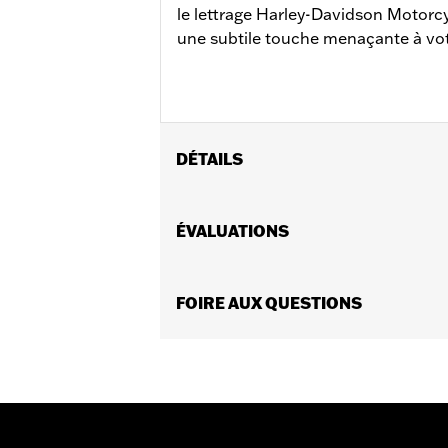
le lettrage Harley-Davidson Motorcy
une subtile touche menaçante à vo
DÉTAILS
Convient aux modèles Electra Glide®, 
remplissage central. Ne convient pa
ÉVALUATIONS
FLTRXRRSE 2025 et après.
Instructions d’installation
Collection:
FOIRE AUX QUESTIONS
Collection Willie G. Skull
Vendues en unités:
Chaque
Contenu de la boîte:
Trappe de conso
GARANTIE:
Garantie limitée de 1 an 