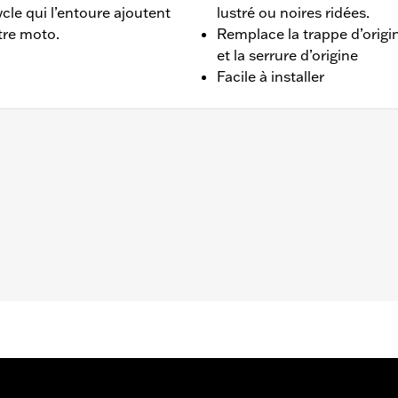
cle qui l’entoure ajoutent
lustré ou noires ridées.
tre moto.
Remplace la trappe d’origine
et la serrure d’origine
Facile à installer
Street Glide®, Ultra Limited™, Road Glide® et Tri Glide™ 200
s aux modèles FLHXSE, FLTRXSE 2023 et après, FLHX, FLTR
le du réservoir de carburant
– Accédez à
www.h-d.com/warranty
pour obtenir tous les dét