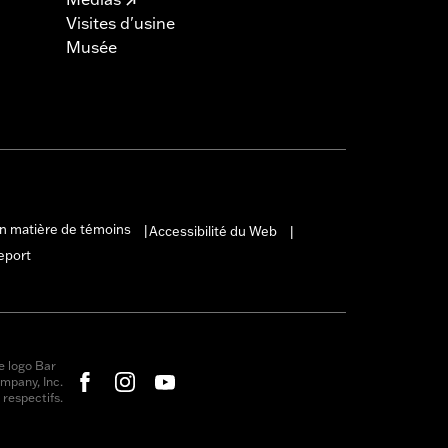
Visites d'usine
Musée
en matière de témoins
Accessibilité du Web
|
|
eport
e logo Bar
mpany, Inc.
respectifs.