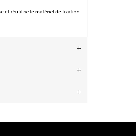
 et réutilise le matériel de fixation
8 à 2025 équipés d’un réservoir à
X et FLTRXSTSE 2024 et après, et
ails