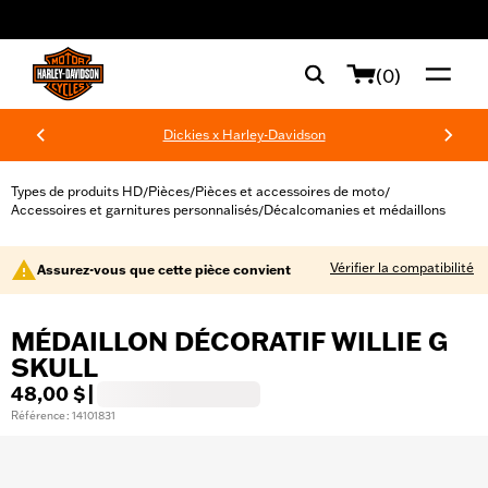
web accessibility
(0)
Dickies x Harley-Davidson
Types de produits HD
Pièces
Pièces et accessoires de moto
/
/
/
Accessoires et garnitures personnalisés
Décalcomanies et médaillons
/
Vérifier la compatibilité
Assurez-vous que cette pièce convient
MÉDAILLON DÉCORATIF WILLIE G
SKULL
48,00 $
|
Référence : 14101831