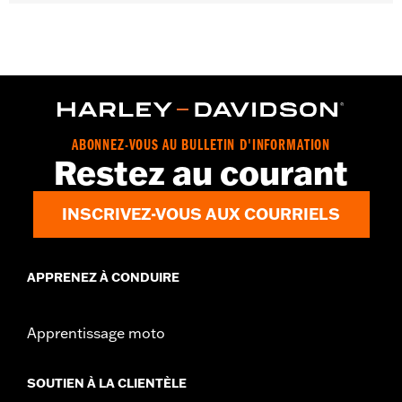
Contenu de la boîte:
Montre-
GARANTIE:
Garantie limitée de 1 an – Accédez à
www.h-
d.com/warranty
pour obtenir tous les détails
ABONNEZ-VOUS AU BULLETIN D'INFORMATION
Restez au courant
INSCRIVEZ-VOUS AUX COURRIELS
APPRENEZ À CONDUIRE
Apprentissage moto
SOUTIEN À LA CLIENTÈLE