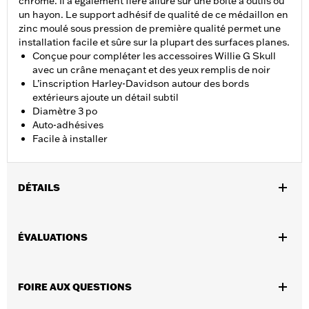
chromé. Il a également fière allure sur une boîte à outils ou
un hayon. Le support adhésif de qualité de ce médaillon en
zinc moulé sous pression de première qualité permet une
installation facile et sûre sur la plupart des surfaces planes.
Conçue pour compléter les accessoires Willie G Skull
avec un crâne menaçant et des yeux remplis de noir
L’inscription Harley-Davidson autour des bords
extérieurs ajoute un détail subtil
Diamètre 3 po
Auto-adhésives
Facile à installer
DÉTAILS
Idéal pour une utilisation sur les montants d’appui-dos de style
plaque et les couvercles de batterie, l’adhésif à l’arrière de ces
ÉVALUATIONS
médaillons moulés de haute qualité permet une installation
facile sur la plupart des surfaces planes.
Diamètre:
3.0
FOIRE AUX QUESTIONS
Vendues en unités:
Chaque