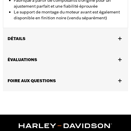
Fabriqué à partir de composants d'origine pour un
ajustement parfait et une fiabilité éprouvée
Le support de montage du moteur avant est également
disponible en finition noire (vendu séparément)
DÉTAILS
Convient aux modèles de tourisme 2009 et après (sauf
FLTRXRRSE 2025 et après).
ÉVALUATIONS
Vendues en unités:
Chaque
Contenu de la boîte:
Bielle de fixation du moteur uniquement
GARANTIE:
Garantie limitée de 1 an – Accédez à
www.h-
FOIRE AUX QUESTIONS
d.com/warranty
pour obtenir tous les détails