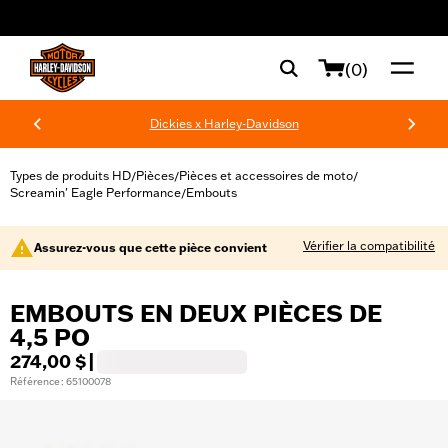
web accessibility
(0)
Dickies x Harley-Davidson
Types de produits HD
Pièces
Pièces et accessoires de moto
/
/
/
Screamin' Eagle Performance
Embouts
/
Vérifier la compatibilité
Assurez-vous que cette pièce convient
EMBOUTS EN DEUX PIÈCES DE
4,5 PO
274,00 $
|
Référence : 65100078